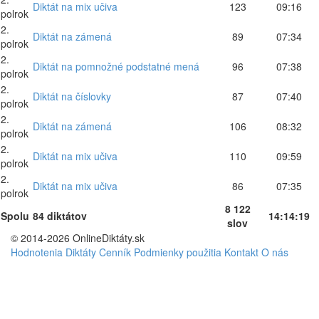
Diktát na mix učiva
123
09:16
polrok
2.
Diktát na zámená
89
07:34
polrok
2.
Diktát na pomnožné podstatné mená
96
07:38
polrok
2.
Diktát na číslovky
87
07:40
polrok
2.
Diktát na zámená
106
08:32
polrok
2.
Diktát na mix učiva
110
09:59
polrok
2.
Diktát na mix učiva
86
07:35
polrok
8 122
Spolu
84 diktátov
14:14:19
slov
© 2014-2026 OnlineDiktáty.sk
Hodnotenia
Diktáty
Cenník
Podmienky použitia
Kontakt
O nás