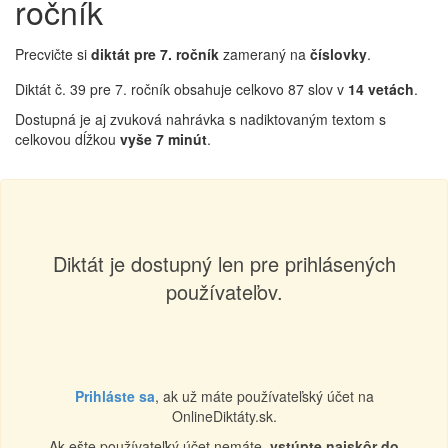
ročník
Precvičte si
diktát pre 7. ročník
zameraný na
číslovky
.
Diktát č. 39 pre 7. ročník obsahuje celkovo 87 slov v
14 vetách
.
Dostupná je aj zvuková nahrávka s nadiktovaným textom s
celkovou dĺžkou
vyše 7 minút
.
Diktát je dostupný len pre prihlásených
používateľov.
Prihláste sa
, ak už máte používateľský účet na
OnlineDiktáty.sk.
Ak ešte používateľký účet nemáte,
vstúpte najskôr do