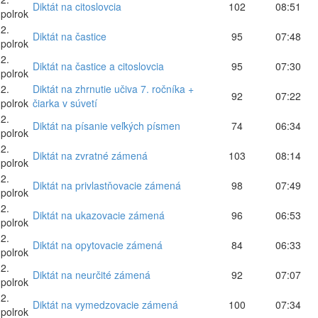
Diktát na citoslovcia
102
08:51
polrok
2.
Diktát na častice
95
07:48
polrok
2.
Diktát na častice a citoslovcia
95
07:30
polrok
2.
Diktát na zhrnutie učiva 7. ročníka +
92
07:22
polrok
čiarka v súvetí
2.
Diktát na písanie veľkých písmen
74
06:34
polrok
2.
Diktát na zvratné zámená
103
08:14
polrok
2.
Diktát na privlastňovacie zámená
98
07:49
polrok
2.
Diktát na ukazovacie zámená
96
06:53
polrok
2.
Diktát na opytovacie zámená
84
06:33
polrok
2.
Diktát na neurčité zámená
92
07:07
polrok
2.
Diktát na vymedzovacie zámená
100
07:34
polrok