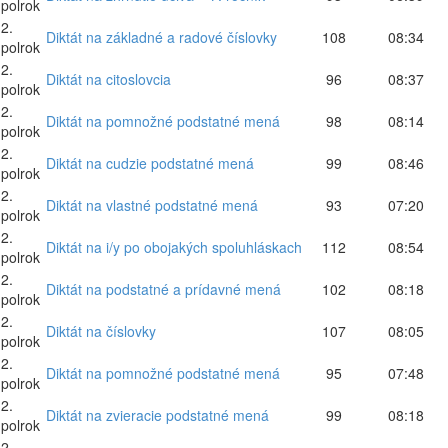
polrok
2.
Diktát na základné a radové číslovky
108
08:34
polrok
2.
Diktát na citoslovcia
96
08:37
polrok
2.
Diktát na pomnožné podstatné mená
98
08:14
polrok
2.
Diktát na cudzie podstatné mená
99
08:46
polrok
2.
Diktát na vlastné podstatné mená
93
07:20
polrok
2.
Diktát na i/y po obojakých spoluhláskach
112
08:54
polrok
2.
Diktát na podstatné a prídavné mená
102
08:18
polrok
2.
Diktát na číslovky
107
08:05
polrok
2.
Diktát na pomnožné podstatné mená
95
07:48
polrok
2.
Diktát na zvieracie podstatné mená
99
08:18
polrok
2.