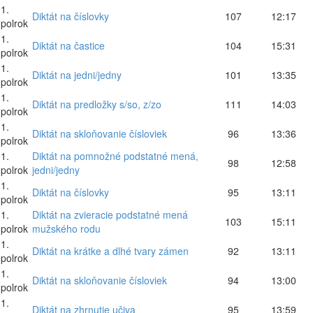
1.
Diktát na číslovky
107
12:17
polrok
1.
Diktát na častice
104
15:31
polrok
1.
Diktát na jedni/jedny
101
13:35
polrok
1.
Diktát na predložky s/so, z/zo
111
14:03
polrok
1.
Diktát na skloňovanie čísloviek
96
13:36
polrok
1.
Diktát na pomnožné podstatné mená,
98
12:58
polrok
jedni/jedny
1.
Diktát na číslovky
95
13:11
polrok
1.
Diktát na zvieracie podstatné mená
103
15:11
polrok
mužského rodu
1.
Diktát na krátke a dlhé tvary zámen
92
13:11
polrok
1.
Diktát na skloňovanie čísloviek
94
13:00
polrok
1.
Diktát na zhrnutie učiva
95
13:59