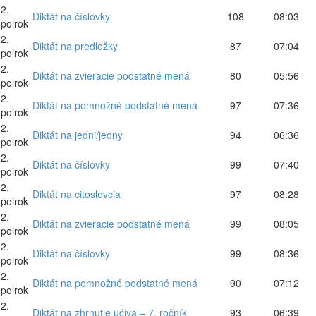
2.
Diktát na číslovky
108
08:03
polrok
2.
Diktát na predložky
87
07:04
polrok
2.
Diktát na zvieracie podstatné mená
80
05:56
polrok
2.
Diktát na pomnožné podstatné mená
97
07:36
polrok
2.
Diktát na jedni/jedny
94
06:36
polrok
2.
Diktát na číslovky
99
07:40
polrok
2.
Diktát na citoslovcia
97
08:28
polrok
2.
Diktát na zvieracie podstatné mená
99
08:05
polrok
2.
Diktát na číslovky
99
08:36
polrok
2.
Diktát na pomnožné podstatné mená
90
07:12
polrok
2.
Diktát na zhrnutie učiva – 7. ročník
93
06:39