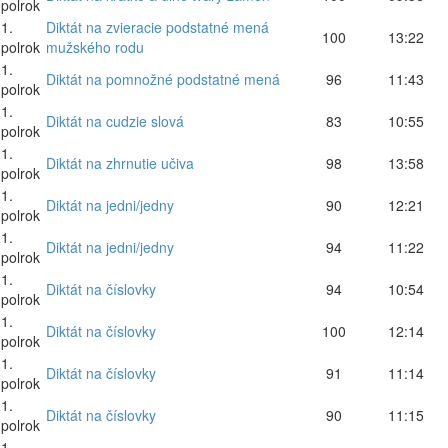
polrok
1.
Diktát na zvieracie podstatné mená
100
13:22
polrok
mužského rodu
1.
Diktát na pomnožné podstatné mená
96
11:43
polrok
1.
Diktát na cudzie slová
83
10:55
polrok
1.
Diktát na zhrnutie učiva
98
13:58
polrok
1.
Diktát na jedni/jedny
90
12:21
polrok
1.
Diktát na jedni/jedny
94
11:22
polrok
1.
Diktát na číslovky
94
10:54
polrok
1.
Diktát na číslovky
100
12:14
polrok
1.
Diktát na číslovky
91
11:14
polrok
1.
Diktát na číslovky
90
11:15
polrok
1.