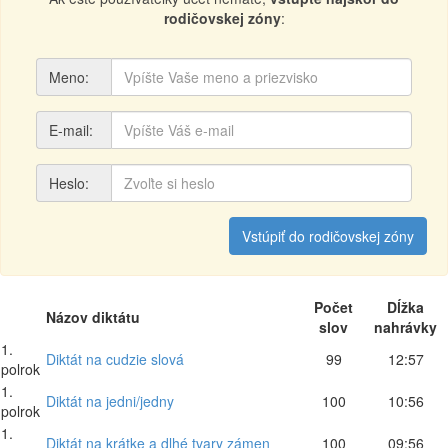
rodičovskej zóny
:
Meno:
E-mail:
Heslo:
Vstúpiť do rodičovskej zóny
Počet
Dĺžka
Názov diktátu
slov
nahrávky
1.
Diktát na cudzie slová
99
12:57
polrok
1.
Diktát na jedni/jedny
100
10:56
polrok
1.
Diktát na krátke a dlhé tvary zámen
100
09:56