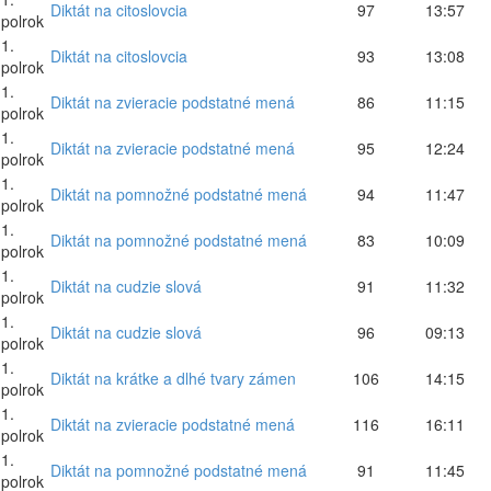
Diktát na citoslovcia
97
13:57
polrok
1.
Diktát na citoslovcia
93
13:08
polrok
1.
Diktát na zvieracie podstatné mená
86
11:15
polrok
1.
Diktát na zvieracie podstatné mená
95
12:24
polrok
1.
Diktát na pomnožné podstatné mená
94
11:47
polrok
1.
Diktát na pomnožné podstatné mená
83
10:09
polrok
1.
Diktát na cudzie slová
91
11:32
polrok
1.
Diktát na cudzie slová
96
09:13
polrok
1.
Diktát na krátke a dlhé tvary zámen
106
14:15
polrok
1.
Diktát na zvieracie podstatné mená
116
16:11
polrok
1.
Diktát na pomnožné podstatné mená
91
11:45
polrok