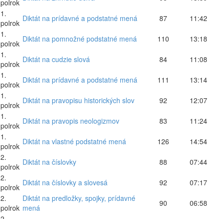
polrok
1.
Diktát na prídavné a podstatné mená
87
11:42
polrok
1.
Diktát na pomnožné podstatné mená
110
13:18
polrok
1.
Diktát na cudzie slová
84
11:08
polrok
1.
Diktát na prídavné a podstatné mená
111
13:14
polrok
1.
Diktát na pravopisu historických slov
92
12:07
polrok
1.
Diktát na pravopis neologizmov
83
11:24
polrok
1.
Diktát na vlastné podstatné mená
126
14:54
polrok
2.
Diktát na číslovky
88
07:44
polrok
2.
Diktát na číslovky a slovesá
92
07:17
polrok
2.
Diktát na predložky, spojky, prídavné
90
06:58
polrok
mená
2.