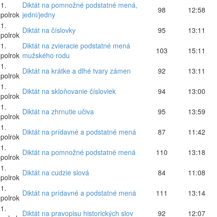
1.
Diktát na pomnožné podstatné mená,
98
12:58
polrok
jedni/jedny
1.
Diktát na číslovky
95
13:11
polrok
1.
Diktát na zvieracie podstatné mená
103
15:11
polrok
mužského rodu
1.
Diktát na krátke a dlhé tvary zámen
92
13:11
polrok
1.
Diktát na skloňovanie čísloviek
94
13:00
polrok
1.
Diktát na zhrnutie učiva
95
13:59
polrok
1.
Diktát na prídavné a podstatné mená
87
11:42
polrok
1.
Diktát na pomnožné podstatné mená
110
13:18
polrok
1.
Diktát na cudzie slová
84
11:08
polrok
1.
Diktát na prídavné a podstatné mená
111
13:14
polrok
1.
Diktát na pravopisu historických slov
92
12:07