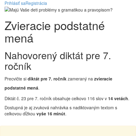
Prihlásiť sa
Registrácia
Zvieracie podstatné
mená
Nahovorený diktát pre 7.
ročník
Precvičte si
diktát pre 7. ročník
zameraný na
zvieracie
podstatné mená
.
Diktát č. 23 pre 7. ročník obsahuje celkovo 116 slov v
14 vetách
.
Dostupná je aj zvuková nahrávka s nadiktovaným textom s
celkovou dĺžkou
vyše 16 minút
.