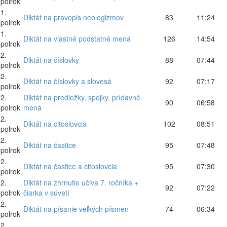
polrok
1.
Diktát na pravopis neologizmov
83
11:24
polrok
1.
Diktát na vlastné podstatné mená
126
14:54
polrok
2.
Diktát na číslovky
88
07:44
polrok
2.
Diktát na číslovky a slovesá
92
07:17
polrok
2.
Diktát na predložky, spojky, prídavné
90
06:58
polrok
mená
2.
Diktát na citoslovcia
102
08:51
polrok
2.
Diktát na častice
95
07:48
polrok
2.
Diktát na častice a citoslovcia
95
07:30
polrok
2.
Diktát na zhrnutie učiva 7. ročníka +
92
07:22
polrok
čiarka v súvetí
2.
Diktát na písanie veľkých písmen
74
06:34
polrok
2.