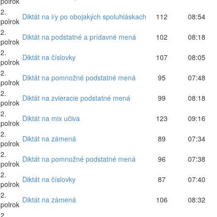
polrok
2.
Diktát na i/y po obojakých spoluhláskach
112
08:54
polrok
2.
Diktát na podstatné a prídavné mená
102
08:18
polrok
2.
Diktát na číslovky
107
08:05
polrok
2.
Diktát na pomnožné podstatné mená
95
07:48
polrok
2.
Diktát na zvieracie podstatné mená
99
08:18
polrok
2.
Diktát na mix učiva
123
09:16
polrok
2.
Diktát na zámená
89
07:34
polrok
2.
Diktát na pomnožné podstatné mená
96
07:38
polrok
2.
Diktát na číslovky
87
07:40
polrok
2.
Diktát na zámená
106
08:32
polrok
2.