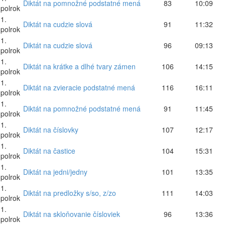
Diktát na pomnožné podstatné mená
83
10:09
polrok
1.
Diktát na cudzie slová
91
11:32
polrok
1.
Diktát na cudzie slová
96
09:13
polrok
1.
Diktát na krátke a dlhé tvary zámen
106
14:15
polrok
1.
Diktát na zvieracie podstatné mená
116
16:11
polrok
1.
Diktát na pomnožné podstatné mená
91
11:45
polrok
1.
Diktát na číslovky
107
12:17
polrok
1.
Diktát na častice
104
15:31
polrok
1.
Diktát na jedni/jedny
101
13:35
polrok
1.
Diktát na predložky s/so, z/zo
111
14:03
polrok
1.
Diktát na skloňovanie čísloviek
96
13:36
polrok