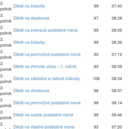
2.
Diktát na číslovky
99
07:40
polrok
2.
Diktát na citoslovcia
97
08:28
polrok
2.
Diktát na zvieracie podstatné mená
99
08:05
polrok
2.
Diktát na číslovky
99
08:36
polrok
2.
Diktát na pomnožné podstatné mená
90
07:12
polrok
2.
Diktát na zhrnutie učiva – 7. ročník
93
06:39
polrok
2.
Diktát na základné a radové číslovky
108
08:34
polrok
2.
Diktát na citoslovcia
96
08:37
polrok
2.
Diktát na pomnožné podstatné mená
98
08:14
polrok
2.
Diktát na cudzie podstatné mená
99
08:46
polrok
2.
Diktát na vlastné podstatné mená
93
07:20