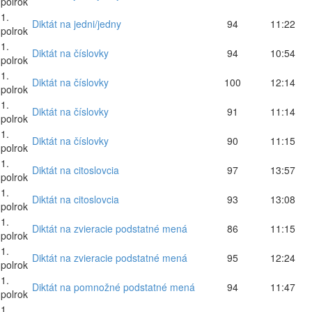
polrok
1.
Diktát na jedni/jedny
94
11:22
polrok
1.
Diktát na číslovky
94
10:54
polrok
1.
Diktát na číslovky
100
12:14
polrok
1.
Diktát na číslovky
91
11:14
polrok
1.
Diktát na číslovky
90
11:15
polrok
1.
Diktát na citoslovcia
97
13:57
polrok
1.
Diktát na citoslovcia
93
13:08
polrok
1.
Diktát na zvieracie podstatné mená
86
11:15
polrok
1.
Diktát na zvieracie podstatné mená
95
12:24
polrok
1.
Diktát na pomnožné podstatné mená
94
11:47
polrok
1.