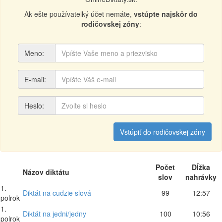
Ak ešte používateľký účet nemáte,
vstúpte najskôr do
rodičovskej zóny
:
Meno:
E-mail:
Heslo:
Vstúpiť do rodičovskej zóny
Počet
Dĺžka
Názov diktátu
slov
nahrávky
1.
Diktát na cudzie slová
99
12:57
polrok
1.
Diktát na jedni/jedny
100
10:56
polrok