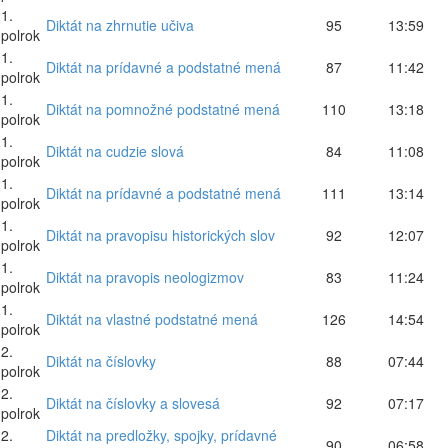
1.
Diktát na zhrnutie učiva
95
13:59
polrok
1.
Diktát na prídavné a podstatné mená
87
11:42
polrok
1.
Diktát na pomnožné podstatné mená
110
13:18
polrok
1.
Diktát na cudzie slová
84
11:08
polrok
1.
Diktát na prídavné a podstatné mená
111
13:14
polrok
1.
Diktát na pravopisu historických slov
92
12:07
polrok
1.
Diktát na pravopis neologizmov
83
11:24
polrok
1.
Diktát na vlastné podstatné mená
126
14:54
polrok
2.
Diktát na číslovky
88
07:44
polrok
2.
Diktát na číslovky a slovesá
92
07:17
polrok
2.
Diktát na predložky, spojky, prídavné
90
06:58