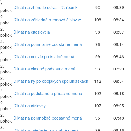
2.
Diktát na zhrnutie učiva – 7. ročník
93
06:39
polrok
2.
Diktát na základné a radové číslovky
108
08:34
polrok
2.
Diktát na citoslovcia
96
08:37
polrok
2.
Diktát na pomnožné podstatné mená
98
08:14
polrok
2.
Diktát na cudzie podstatné mená
99
08:46
polrok
2.
Diktát na vlastné podstatné mená
93
07:20
polrok
2.
Diktát na i/y po obojakých spoluhláskach
112
08:54
polrok
2.
Diktát na podstatné a prídavné mená
102
08:18
polrok
2.
Diktát na číslovky
107
08:05
polrok
2.
Diktát na pomnožné podstatné mená
95
07:48
polrok
2.
Diktát na zvieracie podstatné mená
99
08:18