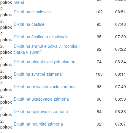
polrok
mená
2.
Diktát na citoslovcia
102
08:51
polrok
2.
Diktát na častice
95
07:48
polrok
2.
Diktát na častice a citoslovcia
95
07:30
polrok
2.
Diktát na zhrnutie učiva 7. ročníka +
92
07:22
polrok
čiarka v súvetí
2.
Diktát na písanie veľkých písmen
74
06:34
polrok
2.
Diktát na zvratné zámená
103
08:14
polrok
2.
Diktát na privlastňovacie zámená
98
07:49
polrok
2.
Diktát na ukazovacie zámená
96
06:53
polrok
2.
Diktát na opytovacie zámená
84
06:33
polrok
2.
Diktát na neurčité zámená
92
07:07
polrok