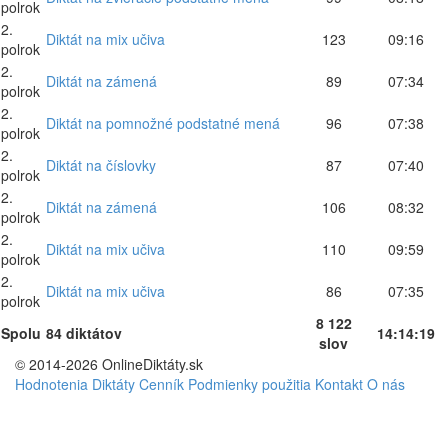
polrok
2.
Diktát na mix učiva
123
09:16
polrok
2.
Diktát na zámená
89
07:34
polrok
2.
Diktát na pomnožné podstatné mená
96
07:38
polrok
2.
Diktát na číslovky
87
07:40
polrok
2.
Diktát na zámená
106
08:32
polrok
2.
Diktát na mix učiva
110
09:59
polrok
2.
Diktát na mix učiva
86
07:35
polrok
8 122
Spolu
84 diktátov
14:14:19
slov
© 2014-2026 OnlineDiktáty.sk
Hodnotenia
Diktáty
Cenník
Podmienky použitia
Kontakt
O nás