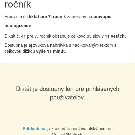
ročník
Precvičte si
diktát pre 7. ročník
zameraný na
pravopis
neologizmov
.
Diktát č. 41 pre 7. ročník obsahuje celkovo 83 slov v
11 vetách
.
Dostupná je aj zvuková nahrávka s nadiktovaným textom s
celkovou dĺžkou
vyše 11 minút
.
Diktát je dostupný len pre prihlásených
používateľov.
Prihláste sa
, ak už máte používateľský účet na
OnlineDiktáty.sk.