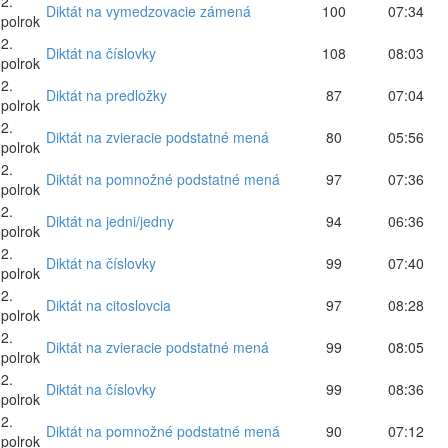
2.
Diktát na vymedzovacie zámená
100
07:34
polrok
2.
Diktát na číslovky
108
08:03
polrok
2.
Diktát na predložky
87
07:04
polrok
2.
Diktát na zvieracie podstatné mená
80
05:56
polrok
2.
Diktát na pomnožné podstatné mená
97
07:36
polrok
2.
Diktát na jedni/jedny
94
06:36
polrok
2.
Diktát na číslovky
99
07:40
polrok
2.
Diktát na citoslovcia
97
08:28
polrok
2.
Diktát na zvieracie podstatné mená
99
08:05
polrok
2.
Diktát na číslovky
99
08:36
polrok
2.
Diktát na pomnožné podstatné mená
90
07:12
polrok