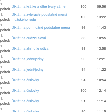
1.
Diktát na krátke a dlhé tvary zámen
100
09:56
polrok
1.
Diktát na zvieracie podstatné mená
100
13:22
polrok
mužského rodu
1.
Diktát na pomnožné podstatné mená
96
11:43
polrok
1.
Diktát na cudzie slová
83
10:55
polrok
1.
Diktát na zhrnutie učiva
98
13:58
polrok
1.
Diktát na jedni/jedny
90
12:21
polrok
1.
Diktát na jedni/jedny
94
11:22
polrok
1.
Diktát na číslovky
94
10:54
polrok
1.
Diktát na číslovky
100
12:14
polrok
1.
Diktát na číslovky
91
11:14
polrok
1.
Diktát na číslovky
90
11:15