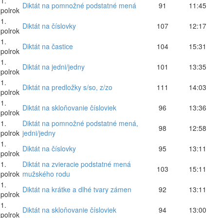
1.
Diktát na pomnožné podstatné mená
91
11:45
polrok
1.
Diktát na číslovky
107
12:17
polrok
1.
Diktát na častice
104
15:31
polrok
1.
Diktát na jedni/jedny
101
13:35
polrok
1.
Diktát na predložky s/so, z/zo
111
14:03
polrok
1.
Diktát na skloňovanie čísloviek
96
13:36
polrok
1.
Diktát na pomnožné podstatné mená,
98
12:58
polrok
jedni/jedny
1.
Diktát na číslovky
95
13:11
polrok
1.
Diktát na zvieracie podstatné mená
103
15:11
polrok
mužského rodu
1.
Diktát na krátke a dlhé tvary zámen
92
13:11
polrok
1.
Diktát na skloňovanie čísloviek
94
13:00
polrok