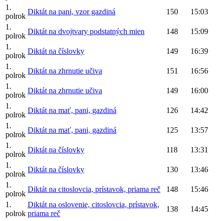
1.
Diktát na pani, vzor gazdiná
150
15:03
polrok
1.
Diktát na dvojtvary podstatných mien
148
15:09
polrok
1.
Diktát na číslovky
149
16:39
polrok
1.
Diktát na zhrnutie učiva
151
16:56
polrok
1.
Diktát na zhrnutie učiva
149
16:00
polrok
1.
Diktát na mať, pani, gazdiná
126
14:42
polrok
1.
Diktát na mať, pani, gazdiná
125
13:57
polrok
1.
Diktát na číslovky
118
13:31
polrok
1.
Diktát na číslovky
130
13:46
polrok
1.
Diktát na citoslovcia, prístavok, priama reč
148
15:46
polrok
1.
Diktát na oslovenie, citoslovcia, prístavok,
138
14:45
polrok
priama reč