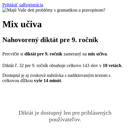
Prihlásiť sa
Registrácia
Mix učiva
Nahovorený diktát pre 9. ročník
Precvičte si
diktát pre 9. ročník
zameraný na
mix učiva
.
Diktát č. 32 pre 9. ročník obsahuje celkovo 143 slov v
10 vetách
.
Dostupná je aj zvuková nahrávka s nadiktovaným textom s
celkovou dĺžkou
vyše 14 minút
.
Diktát je dostupný len pre prihlásených
používateľov.