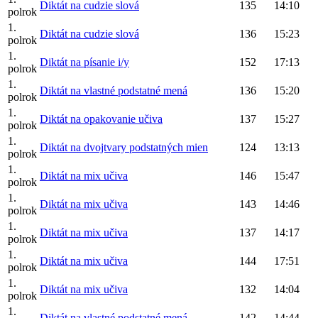
Diktát na cudzie slová
135
14:10
polrok
1.
Diktát na cudzie slová
136
15:23
polrok
1.
Diktát na písanie i/y
152
17:13
polrok
1.
Diktát na vlastné podstatné mená
136
15:20
polrok
1.
Diktát na opakovanie učiva
137
15:27
polrok
1.
Diktát na dvojtvary podstatných mien
124
13:13
polrok
1.
Diktát na mix učiva
146
15:47
polrok
1.
Diktát na mix učiva
143
14:46
polrok
1.
Diktát na mix učiva
137
14:17
polrok
1.
Diktát na mix učiva
144
17:51
polrok
1.
Diktát na mix učiva
132
14:04
polrok
1.
Diktát na vlastné podstatné mená
142
14:44