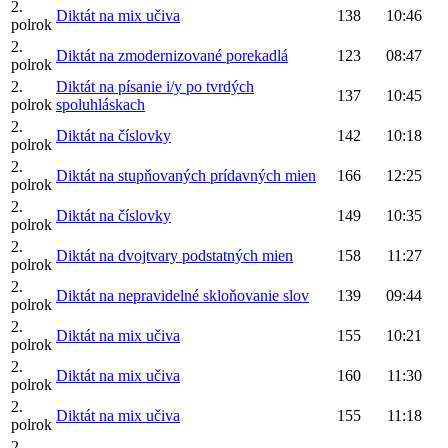
2.
Diktát na mix učiva
138
10:46
polrok
2.
Diktát na zmodernizované porekadlá
123
08:47
polrok
2.
Diktát na písanie i/y po tvrdých
137
10:45
polrok
spoluhláskach
2.
Diktát na číslovky
142
10:18
polrok
2.
Diktát na stupňovaných prídavných mien
166
12:25
polrok
2.
Diktát na číslovky
149
10:35
polrok
2.
Diktát na dvojtvary podstatných mien
158
11:27
polrok
2.
Diktát na nepravidelné skloňovanie slov
139
09:44
polrok
2.
Diktát na mix učiva
155
10:21
polrok
2.
Diktát na mix učiva
160
11:30
polrok
2.
Diktát na mix učiva
155
11:18
polrok
2.