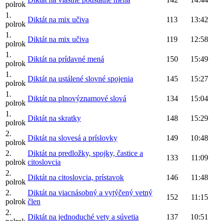
polrok
1.
Diktát na mix učiva
113
13:42
polrok
1.
Diktát na mix učiva
119
12:58
polrok
1.
Diktát na prídavné mená
150
15:49
polrok
1.
Diktát na ustálené slovné spojenia
145
15:27
polrok
1.
Diktát na plnovýznamové slová
134
15:04
polrok
1.
Diktát na skratky
148
15:29
polrok
2.
Diktát na slovesá a príslovky
149
10:48
polrok
2.
Diktát na predložky, spojky, častice a
133
11:09
polrok
citoslovcia
2.
Diktát na citoslovcia, prístavok
146
11:48
polrok
2.
Diktát na viacnásobný a vytýčený vetný
152
11:15
polrok
člen
2.
Diktát na jednoduché vety a súvetia
137
10:51