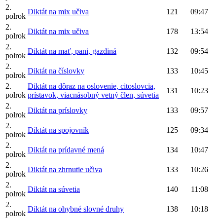
2.
Diktát na mix učiva
121
09:47
polrok
2.
Diktát na mix učiva
178
13:54
polrok
2.
Diktát na mať, pani, gazdiná
132
09:54
polrok
2.
Diktát na číslovky
133
10:45
polrok
2.
Diktát na dôraz na oslovenie, citoslovcia,
131
10:23
polrok
prístavok, viacnásobný vetný člen, súvetia
2.
Diktát na príslovky
133
09:57
polrok
2.
Diktát na spojovník
125
09:34
polrok
2.
Diktát na prídavné mená
134
10:47
polrok
2.
Diktát na zhrnutie učiva
133
10:26
polrok
2.
Diktát na súvetia
140
11:08
polrok
2.
Diktát na ohybné slovné druhy
138
10:18
polrok