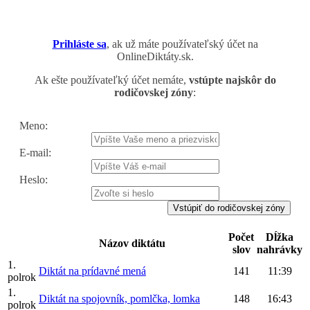
Prihláste sa
, ak už máte používateľský účet na
OnlineDiktáty.sk.
Ak ešte používateľký účet nemáte,
vstúpte najskôr do
rodičovskej zóny
:
Meno:
E-mail:
Heslo:
Vstúpiť do rodičovskej zóny
Počet
Dĺžka
Názov diktátu
slov
nahrávky
1.
Diktát na prídavné mená
141
11:39
polrok
1.
Diktát na spojovník, pomlčka, lomka
148
16:43
polrok