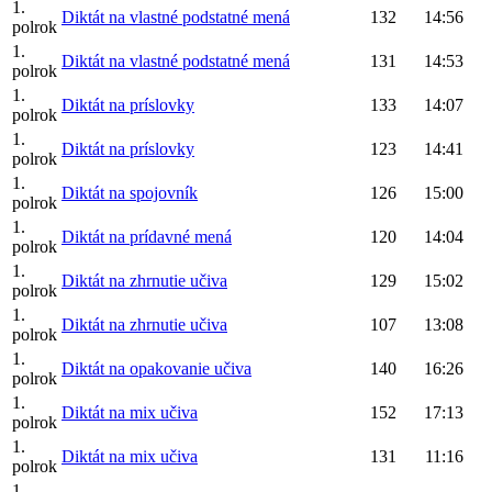
1.
Diktát na vlastné podstatné mená
132
14:56
polrok
1.
Diktát na vlastné podstatné mená
131
14:53
polrok
1.
Diktát na príslovky
133
14:07
polrok
1.
Diktát na príslovky
123
14:41
polrok
1.
Diktát na spojovník
126
15:00
polrok
1.
Diktát na prídavné mená
120
14:04
polrok
1.
Diktát na zhrnutie učiva
129
15:02
polrok
1.
Diktát na zhrnutie učiva
107
13:08
polrok
1.
Diktát na opakovanie učiva
140
16:26
polrok
1.
Diktát na mix učiva
152
17:13
polrok
1.
Diktát na mix učiva
131
11:16
polrok
1.