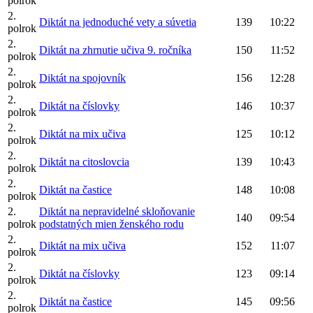
polrok
2.
Diktát na jednoduché vety a súvetia
139
10:22
polrok
2.
Diktát na zhrnutie učiva 9. ročníka
150
11:52
polrok
2.
Diktát na spojovník
156
12:28
polrok
2.
Diktát na číslovky
146
10:37
polrok
2.
Diktát na mix učiva
125
10:12
polrok
2.
Diktát na citoslovcia
139
10:43
polrok
2.
Diktát na častice
148
10:08
polrok
2.
Diktát na nepravidelné skloňovanie
140
09:54
polrok
podstatných mien ženského rodu
2.
Diktát na mix učiva
152
11:07
polrok
2.
Diktát na číslovky
123
09:14
polrok
2.
Diktát na častice
145
09:56
polrok