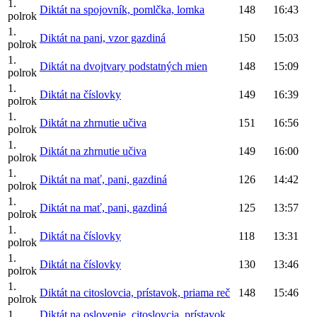
1.
Diktát na spojovník, pomlčka, lomka
148
16:43
polrok
1.
Diktát na pani, vzor gazdiná
150
15:03
polrok
1.
Diktát na dvojtvary podstatných mien
148
15:09
polrok
1.
Diktát na číslovky
149
16:39
polrok
1.
Diktát na zhrnutie učiva
151
16:56
polrok
1.
Diktát na zhrnutie učiva
149
16:00
polrok
1.
Diktát na mať, pani, gazdiná
126
14:42
polrok
1.
Diktát na mať, pani, gazdiná
125
13:57
polrok
1.
Diktát na číslovky
118
13:31
polrok
1.
Diktát na číslovky
130
13:46
polrok
1.
Diktát na citoslovcia, prístavok, priama reč
148
15:46
polrok
1.
Diktát na oslovenie, citoslovcia, prístavok,