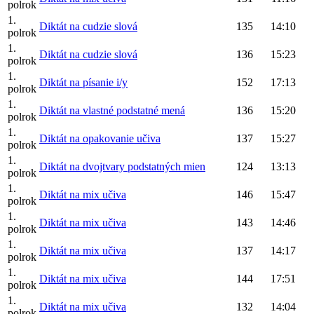
polrok
1.
Diktát na cudzie slová
135
14:10
polrok
1.
Diktát na cudzie slová
136
15:23
polrok
1.
Diktát na písanie i/y
152
17:13
polrok
1.
Diktát na vlastné podstatné mená
136
15:20
polrok
1.
Diktát na opakovanie učiva
137
15:27
polrok
1.
Diktát na dvojtvary podstatných mien
124
13:13
polrok
1.
Diktát na mix učiva
146
15:47
polrok
1.
Diktát na mix učiva
143
14:46
polrok
1.
Diktát na mix učiva
137
14:17
polrok
1.
Diktát na mix učiva
144
17:51
polrok
1.
Diktát na mix učiva
132
14:04
polrok