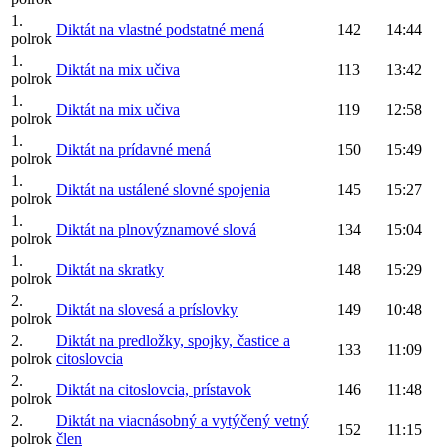
1.
Diktát na vlastné podstatné mená
142
14:44
polrok
1.
Diktát na mix učiva
113
13:42
polrok
1.
Diktát na mix učiva
119
12:58
polrok
1.
Diktát na prídavné mená
150
15:49
polrok
1.
Diktát na ustálené slovné spojenia
145
15:27
polrok
1.
Diktát na plnovýznamové slová
134
15:04
polrok
1.
Diktát na skratky
148
15:29
polrok
2.
Diktát na slovesá a príslovky
149
10:48
polrok
2.
Diktát na predložky, spojky, častice a
133
11:09
polrok
citoslovcia
2.
Diktát na citoslovcia, prístavok
146
11:48
polrok
2.
Diktát na viacnásobný a vytýčený vetný
152
11:15
polrok
člen