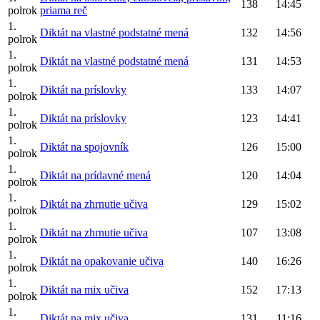
138
14:45
polrok
priama reč
1.
Diktát na vlastné podstatné mená
132
14:56
polrok
1.
Diktát na vlastné podstatné mená
131
14:53
polrok
1.
Diktát na príslovky
133
14:07
polrok
1.
Diktát na príslovky
123
14:41
polrok
1.
Diktát na spojovník
126
15:00
polrok
1.
Diktát na prídavné mená
120
14:04
polrok
1.
Diktát na zhrnutie učiva
129
15:02
polrok
1.
Diktát na zhrnutie učiva
107
13:08
polrok
1.
Diktát na opakovanie učiva
140
16:26
polrok
1.
Diktát na mix učiva
152
17:13
polrok
1.
Diktát na mix učiva
131
11:16