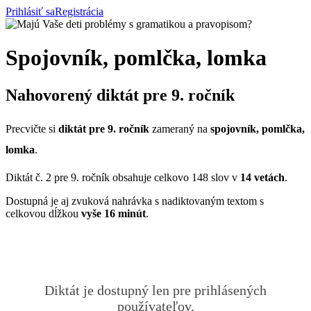
Prihlásiť sa
Registrácia
Spojovník, pomlčka, lomka
Nahovorený diktát pre 9. ročník
Precvičte si
diktát pre 9. ročník
zameraný na
spojovník, pomlčka,
lomka
.
Diktát č. 2 pre 9. ročník obsahuje celkovo 148 slov v
14 vetách
.
Dostupná je aj zvuková nahrávka s nadiktovaným textom s
celkovou dĺžkou
vyše 16 minút
.
Diktát je dostupný len pre prihlásených
používateľov.