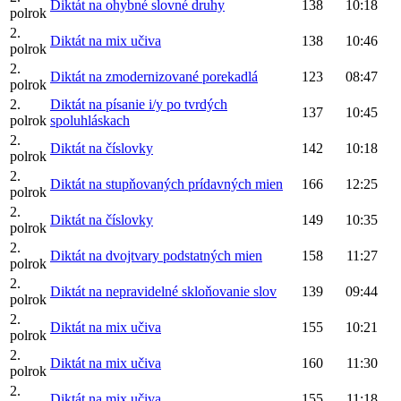
Diktát na ohybné slovné druhy
138
10:18
polrok
2.
Diktát na mix učiva
138
10:46
polrok
2.
Diktát na zmodernizované porekadlá
123
08:47
polrok
2.
Diktát na písanie i/y po tvrdých
137
10:45
polrok
spoluhláskach
2.
Diktát na číslovky
142
10:18
polrok
2.
Diktát na stupňovaných prídavných mien
166
12:25
polrok
2.
Diktát na číslovky
149
10:35
polrok
2.
Diktát na dvojtvary podstatných mien
158
11:27
polrok
2.
Diktát na nepravidelné skloňovanie slov
139
09:44
polrok
2.
Diktát na mix učiva
155
10:21
polrok
2.
Diktát na mix učiva
160
11:30
polrok
2.
Diktát na mix učiva
155
11:18