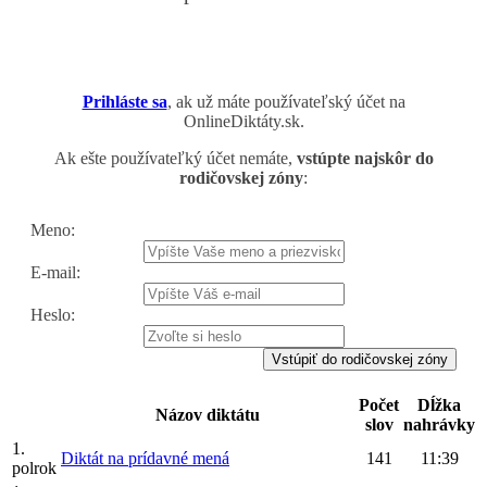
Prihláste sa
, ak už máte používateľský účet na
OnlineDiktáty.sk.
Ak ešte používateľký účet nemáte,
vstúpte najskôr do
rodičovskej zóny
:
Meno:
E-mail:
Heslo:
Vstúpiť do rodičovskej zóny
Počet
Dĺžka
Názov diktátu
slov
nahrávky
1.
Diktát na prídavné mená
141
11:39
polrok