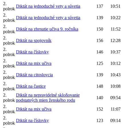
2.
Diktát na jednoduché vety a súvetia
137
10:51
polrok
2.
Diktát na jednoduché vety a súvetia
139
10:22
polrok
2.
Diktát na zhrnutie učiva 9. ročníka
150
11:52
polrok
2.
Diktát na spojovník
156
12:28
polrok
2.
Diktát na číslovky
146
10:37
polrok
2.
Diktát na mix učiva
125
10:12
polrok
2.
Diktát na citoslovcia
139
10:43
polrok
2.
Diktát na častice
148
10:08
polrok
2.
Diktát na nepravidelné skloňovanie
140
09:54
polrok
podstatných mien ženského rodu
2.
Diktát na mix učiva
152
11:07
polrok
2.
Diktát na číslovky
123
09:14
polrok