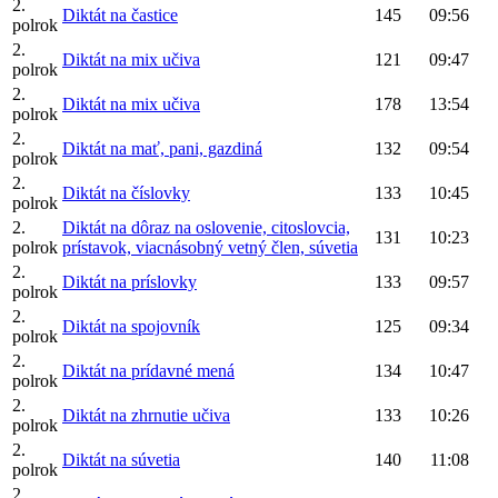
2.
Diktát na častice
145
09:56
polrok
2.
Diktát na mix učiva
121
09:47
polrok
2.
Diktát na mix učiva
178
13:54
polrok
2.
Diktát na mať, pani, gazdiná
132
09:54
polrok
2.
Diktát na číslovky
133
10:45
polrok
2.
Diktát na dôraz na oslovenie, citoslovcia,
131
10:23
polrok
prístavok, viacnásobný vetný člen, súvetia
2.
Diktát na príslovky
133
09:57
polrok
2.
Diktát na spojovník
125
09:34
polrok
2.
Diktát na prídavné mená
134
10:47
polrok
2.
Diktát na zhrnutie učiva
133
10:26
polrok
2.
Diktát na súvetia
140
11:08
polrok
2.