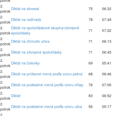
polrok
2.
Diktát na slovesá
75
06:32
polrok
2.
Diktát na radi/rady
78
07:49
polrok
2.
Diktát na spoluhláskové skupiny/zdvojené
71
07:22
polrok
spoluhlásky
2.
Diktát na zhrnutie učiva
71
06:13
polrok
2.
Diktát na zdvojené spoluhlásky
71
06:45
polrok
2.
Diktát na číslovky
69
05:41
polrok
2.
Diktát na prídavné mená podľa vzoru pekný
68
06:46
polrok
2.
Diktát na podstatné mená podľa vzoru chlap
76
07:06
polrok
2.
Diktát
83
06:52
polrok
2.
Diktát na podstatné mená podľa vzoru ulica
56
05:17
polrok
2.