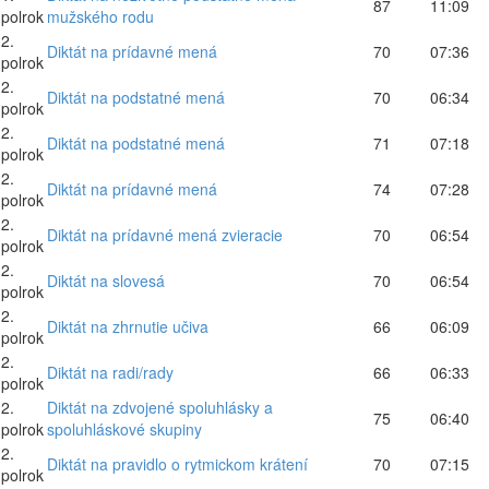
87
11:09
polrok
mužského rodu
2.
Diktát na prídavné mená
70
07:36
polrok
2.
Diktát na podstatné mená
70
06:34
polrok
2.
Diktát na podstatné mená
71
07:18
polrok
2.
Diktát na prídavné mená
74
07:28
polrok
2.
Diktát na prídavné mená zvieracie
70
06:54
polrok
2.
Diktát na slovesá
70
06:54
polrok
2.
Diktát na zhrnutie učiva
66
06:09
polrok
2.
Diktát na radi/rady
66
06:33
polrok
2.
Diktát na zdvojené spoluhlásky a
75
06:40
polrok
spoluhláskové skupiny
2.
Diktát na pravidlo o rytmickom krátení
70
07:15
polrok