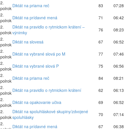
2.
Diktát na priama reč
83
07:28
polrok
2.
Diktát na prídavné mená
71
06:42
polrok
2.
Diktát na pravidlo o rytmickom krátení –
76
08:23
polrok
výnimky
2.
Diktát na slovesá
67
06:52
polrok
2.
Diktát na vybrané slová po M
77
07:46
polrok
2.
Diktát na vybrané slová P
75
06:56
polrok
2.
Diktát na priama reč
84
08:21
polrok
2.
Diktát na pravidlo o rytmickom krátení
62
06:13
polrok
2.
Diktát na opakovanie učiva
69
06:52
polrok
2.
Diktát na spoluhláskové skupiny/zdvojené
70
07:14
polrok
spoluhlásky
2.
Diktát na prídavné mená
67
06:38