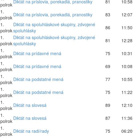
Diktát na príslovia, porekadlá, pranostiky
81
10:58
polrok
1.
Diktát na príslovia, porekadlá, pranostiky
83
12:07
polrok
1.
Diktát na spoluhláskové skupiny, zdvojené
86
11:50
polrok
spoluhlásky
1.
Diktát na spoluhláskové skupiny, zdvojené
81
12:28
polrok
spoluhlásky
1.
Diktát na prídavné mená
75
10:31
polrok
1.
Diktát na prídavné mená
69
10:08
polrok
1.
Diktát na podstatné mená
77
10:55
polrok
1.
Diktát na podstatné mená
75
11:22
polrok
1.
Diktát na slovesá
89
12:10
polrok
1.
Diktát na slovesá
87
11:36
polrok
1.
Diktát na radi/rady
75
06:20
polrok