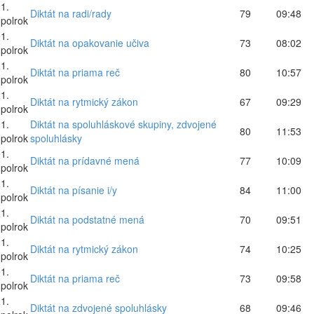
1.
Diktát na radi/rady
79
09:48
polrok
1.
Diktát na opakovanie učiva
73
08:02
polrok
1.
Diktát na priama reč
80
10:57
polrok
1.
Diktát na rytmický zákon
67
09:29
polrok
1.
Diktát na spoluhláskové skupiny, zdvojené
80
11:53
polrok
spoluhlásky
1.
Diktát na prídavné mená
77
10:09
polrok
1.
Diktát na písanie i/y
84
11:00
polrok
1.
Diktát na podstatné mená
70
09:51
polrok
1.
Diktát na rytmický zákon
74
10:25
polrok
1.
Diktát na priama reč
73
09:58
polrok
1.
Diktát na zdvojené spoluhlásky
68
09:46