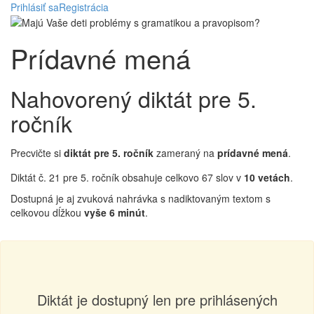
Prihlásiť sa
Registrácia
Prídavné mená
Nahovorený diktát pre 5.
ročník
Precvičte si
diktát pre 5. ročník
zameraný na
prídavné mená
.
Diktát č. 21 pre 5. ročník obsahuje celkovo 67 slov v
10 vetách
.
Dostupná je aj zvuková nahrávka s nadiktovaným textom s
celkovou dĺžkou
vyše 6 minút
.
Diktát je dostupný len pre prihlásených