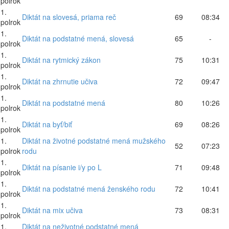
polrok
1.
Diktát na slovesá, priama reč
69
08:34
polrok
1.
Diktát na podstatné mená, slovesá
65
-
polrok
1.
Diktát na rytmický zákon
75
10:31
polrok
1.
Diktát na zhrnutie učiva
72
09:47
polrok
1.
Diktát na podstatné mená
80
10:26
polrok
1.
Diktát na byť/biť
69
08:26
polrok
1.
Diktát na životné podstatné mená mužského
52
07:23
polrok
rodu
1.
Diktát na písanie i/y po L
71
09:48
polrok
1.
Diktát na podstatné mená ženského rodu
72
10:41
polrok
1.
Diktát na mix učiva
73
08:31
polrok
1.
Diktát na neživotné podstatné mená