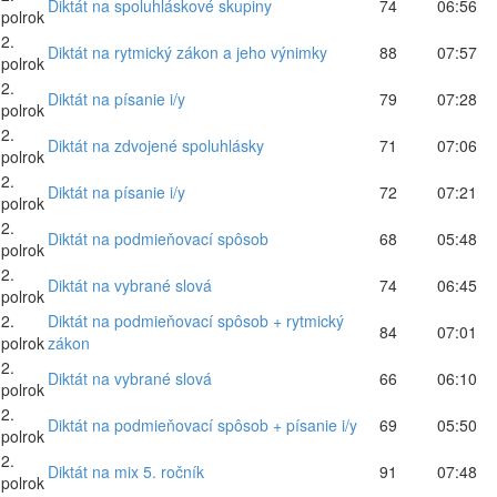
Diktát na spoluhláskové skupiny
74
06:56
polrok
2.
Diktát na rytmický zákon a jeho výnimky
88
07:57
polrok
2.
Diktát na písanie i/y
79
07:28
polrok
2.
Diktát na zdvojené spoluhlásky
71
07:06
polrok
2.
Diktát na písanie i/y
72
07:21
polrok
2.
Diktát na podmieňovací spôsob
68
05:48
polrok
2.
Diktát na vybrané slová
74
06:45
polrok
2.
Diktát na podmieňovací spôsob + rytmický
84
07:01
polrok
zákon
2.
Diktát na vybrané slová
66
06:10
polrok
2.
Diktát na podmieňovací spôsob + písanie i/y
69
05:50
polrok
2.
Diktát na mix 5. ročník
91
07:48
polrok