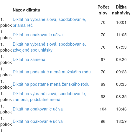
Počet
Dĺžka
Názov diktátu
slov
nahrávky
1.
Diktát na vybrané slová, spodobovanie,
70
10:01
polrok
priama reč
1.
Diktát na opakovanie učiva
70
11:05
polrok
1.
Diktát na vybrané slová, spodobovanie,
70
07:53
polrok
zdvojené spoluhlásky
1.
Diktát na zámená
67
09:20
polrok
1.
Diktát na podstatné mená mužského rodu
70
09:28
polrok
1.
Diktát na podstatné mená ženského rodu
69
08:35
polrok
1.
Diktát na vybrané slová, spodobovanie,
68
08:35
polrok
zámená, podstatné mená
1.
Diktát na opakovanie učiva
104
13:46
polrok
1.
Diktát na opakovanie učiva
96
13:59
polrok
1.